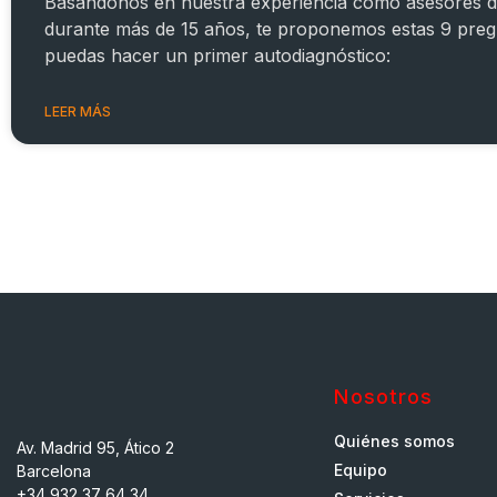
Basándonos en nuestra experiencia como asesores 
durante más de 15 años, te proponemos estas 9 preg
puedas hacer un primer autodiagnóstico:
LEER MÁS
Nosotros
Quiénes somos
Av. Madrid 95, Ático 2
Equipo
Barcelona
+34 932 37 64 34