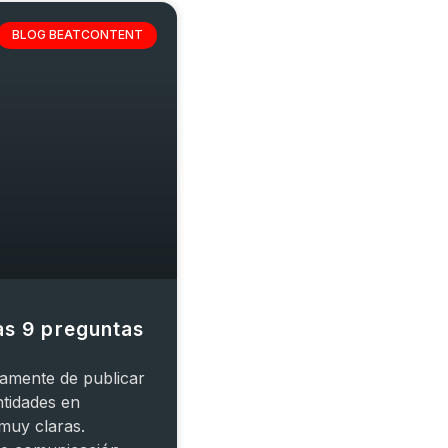
BLOG BEATCONTENT
as 9 preguntas
amente de publicar
ntidades en
muy claras.