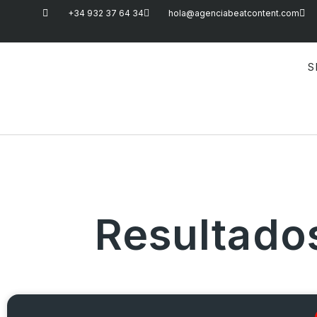
+34 932 37 64 34
hola@agenciabeatcontent.com
S
Resultado