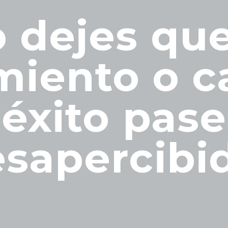
o dejes que
miento o c
éxito pase
sapercibi