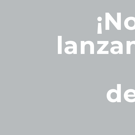
¡N
lanza
de