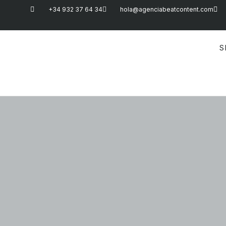
+34 932 37 64 34
hola@agenciabeatcontent.com
S