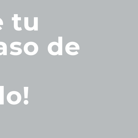
 tu
aso de
do!