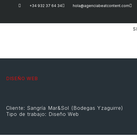
+34 932 37 64 34
hola@agenciabeatcontent.com
S
DISEÑO WEB
Cliente: Sangría Mar&Sol (Bodegas Yzaguirre)
Tipo de trabajo: Diseño Web